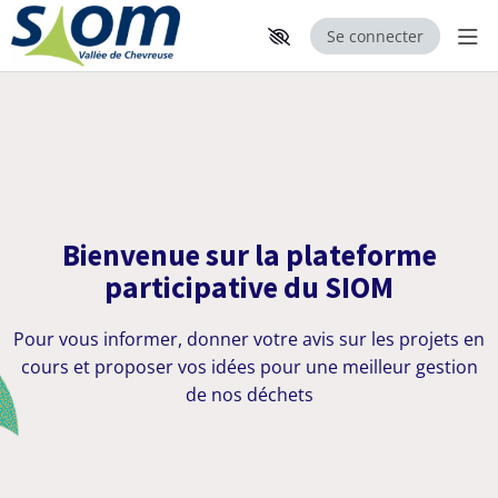
Se connecter
Aff
B
Aller au contenu principal
Paramètres d'accessibilité
i
e
n
v
Bienvenue sur la plateforme
participative du SIOM
e
n
Pour vous informer, donner votre avis sur les projets en
u
cours et proposer vos idées pour une meilleur gestion
de nos déchets
e
s
u