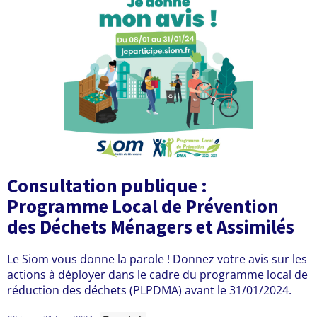
e
d
u
S
I
O
M
Consultation publique :
Programme Local de Prévention
des Déchets Ménagers et Assimilés
Le Siom vous donne la parole ! Donnez votre avis sur les
actions à déployer dans le cadre du programme local de
réduction des déchets (PLPDMA) avant le 31/01/2024.