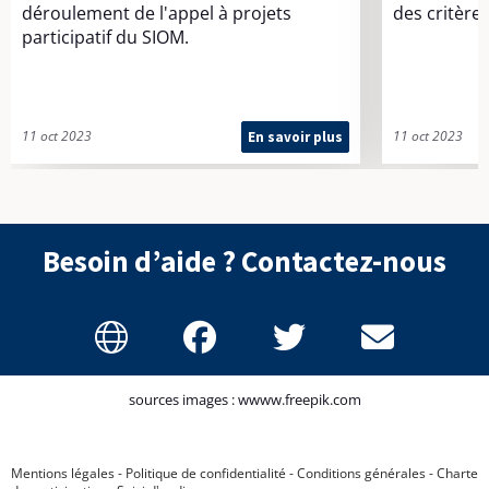
déroulement de l'appel à projets
des critères 
participatif du SIOM.
11 oct 2023
11 oct 2023
En savoir plus
L
e
f
o
n
c
t
i
Besoin d’aide ? Contactez-nous
o
n
n
e
m
e
n
t
sources images : wwww.freepik.com
Mentions légales
-
Politique de confidentialité
-
Conditions générales
-
Charte