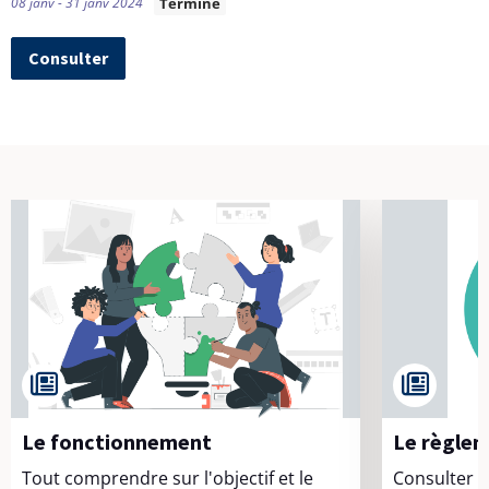
08 janv - 31 janv 2024
Terminé
Consulter
Le fonctionnement
Le règle
Tout comprendre sur l'objectif et le
Consulter l