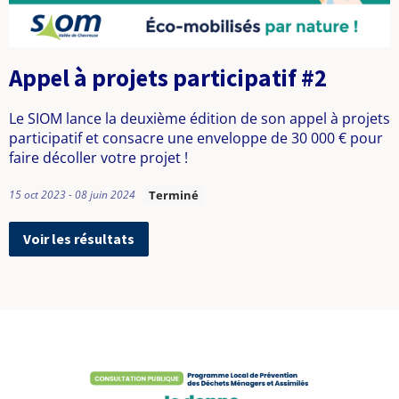
e
p
a
Appel à projets participatif #2
r
Le SIOM lance la deuxième édition de son appel à projets
t
participatif et consacre une enveloppe de 30 000 € pour
faire décoller votre projet !
i
15 oct 2023 - 08 juin 2024
Terminé
c
i
Voir les résultats
p
a
t
i
v